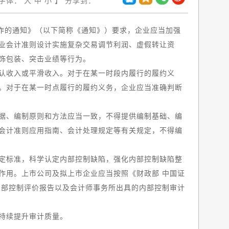
字体：
大
中
小
】
分享到：
作的通知》（以下简称《通知》）要求，企业应当加强
业会计准则设计实施复杂交易调节利润、虚假转让资
饰包装、突击业绩等行为。
认收入或平滑收入。对于在某一时段内履行的履约义
。对于在某一时点履行的履约义务，企业应当准确判断
据、编制原则和方法应当一致，不得提供编制基础、编
会计准则应用指南、会计处理规定等有关规定，不得编
定标准，科学认定内部控制缺陷，强化内部控制缺陷整
作用。上市公司及拟上市企业应当按照《财政部 中国证
内部控制评价报告以及会计师事务所出具的内部控制审计
持续提升审计质量。