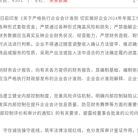
次数：
4301
|
专栏：
头条新闻
【
印发《关于严格执行企业会计准则 切实做好企业2024年年报工
各种形式套取资金；严禁通过各种形式掩盖风险和损失；严禁曲解企
财务数据应当真实反映企业财务状况、经营能力，严禁财务造假、粉
点法进行判断。企业不得通过随意调整收入确认方法提早、推迟确
商品或服务的性质，采用产出法或投入法中适合的方法确定履约进度
财务会计报告，向有关各方提供的财务报告，其编制基础、编制依
应当严格执行财政部发布的企业会计准则、企业会计准则解释、企业
建立健全内部控制制度，完善风险评估机制，明确内部控制缺陷认
发挥内部控制在提升企业会计信息质量、防范财务舞弊等方面的重要
内部控制评价和审计的通知》的有关要求，披露经董事会批准的公司
守住诚信操守底线，筑牢法律法规红线，充分发挥审计鉴证作用，