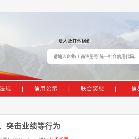
法人及其他组织
法规
|
信用公示
|
联合奖惩
|
信
、突击业绩等行为