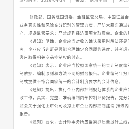
发布时间：
2026-04-24
|
来源：
信用中国
|
浏览
财政部、国务院国资委、金融监管总局、中国证监会日前
业务真实性和风险充分识别的管理力度，严防大股东通过
产、规避监管要求；严禁虚列经济事项套取资金。企业的
《通知》明确，企业应当对收入确认采用时段法还是时
务，企业应当判断是否能合理确定合同履约进度，并考虑
客户取得相关商品控制权的时点。
《通知》表示，企业应当按照国家统一的会计制度编制
制依据、编制原则和方法不同的财务报告。企业编制年报
制或提供不符合国家统一的会计制度要求的会计信息。
《通知》提出，执行企业内部控制规范体系的企业应当
改工作，真实、完整、准确编制内部控制评价报告，充分
监会关于强化上市公司及拟上市企业内部控制建设 推进
报告。
《通知》要求，会计师事务所应当紧抓质量提升主线，